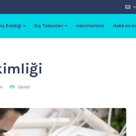
c
iş Estetiği
Diş Tedavileri
Hekimlerimiz
Hakkımız
kimliği
an
Genel