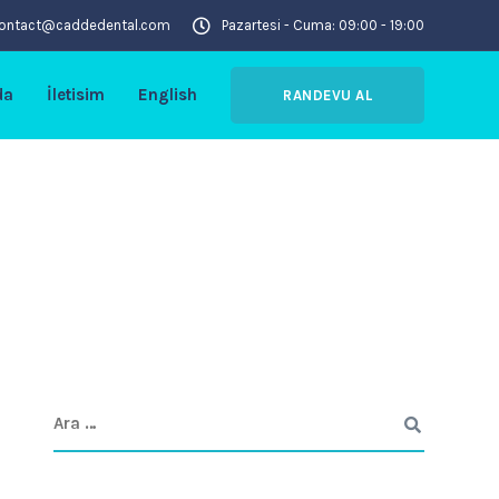
ontact@caddedental.com
Pazartesi - Cuma: 09:00 - 19:00
da
İletisim
English
RANDEVU AL