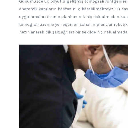
Günümüzde üç boyutlu gelişmiş tomografi röntgenleri il
anatomik yapıların haritasını çıkarabilmekteyiz. Bu sa
uygulamaları özenle planlanarak hiç risk almadan kusu
tomografi üzerine yerleştirilen sanal implantlar roboti
hazırlanarak dikişsiz ağrısız bir şekilde hiç risk almada