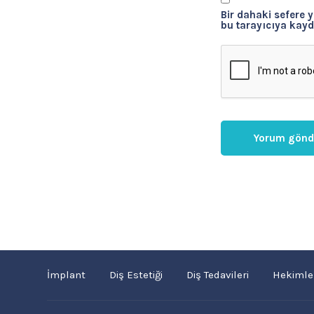
Bir dahaki sefere 
bu tarayıcıya kayd
İmplant
Diş Estetiği
Diş Tedavileri
Hekimle