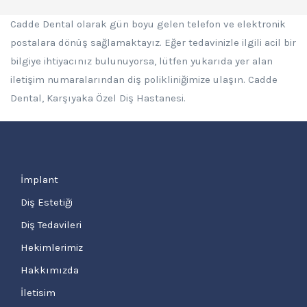
Cadde Dental olarak gün boyu gelen telefon ve elektronik
postalara dönüş sağlamaktayız. Eğer tedavinizle ilgili acil bir
bilgiye ihtiyacınız bulunuyorsa, lütfen yukarıda yer alan
iletişim numaralarından diş polikliniğimize ulaşın. Cadde
Dental, Karşıyaka Özel Diş Hastanesi.
İmplant
Diş Estetiği
Diş Tedavileri
Hekimlerimiz
Hakkımızda
İletisim