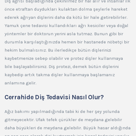
Diş ağrısı başladığında çekinilmez bir hal alır ve insanlar ilk
önce etraftan duydukları kulaktan dolma şeylerle hareket
ederek ağrıyan dişlerini daha da kötü bir hale getirebilirler.
Yamuk çene tedavisi kullandıkları ağrı kesiciler veya doğal
yöntemler bir doktorun yerini asla tutmaz. Bunun gibi bir
durumla karşılaştığınızda hemen bir hastanede nöbetçi bir
hekim bulmalısınız. Bu ilerledikçe bütün dişlerinizi
kaybetmenize sebep olabilir ve protez dişler kullanmaya
bile başlayabilirsiniz. Diş protezi, demek bütün dişlerini
kaybedip artık takma dişler kullanmaya başlamanız
anlamına gelir.
Cerrahide Diş Tedavisi Nasıl Olur?
Ağız bakımı yapılmadığında tabii ki de her şey yolunda
gitmeyecektir. Ufak tefek çürükler de meydana gelebilir
daha büyükleri de meydana gelebilir. Büyük hasar aldığında
en son çare olarak dişi kurtarmak için kanal tedavisi yapılır