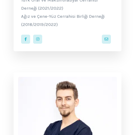
Türk Oral ve Maksillofasiyal Cerrahisi
Derneği (2021/2022)
Ağız ve Çene-Yüz Cerrahisi Birliği Derneği
(2018/2019/2022)
contact@cadd